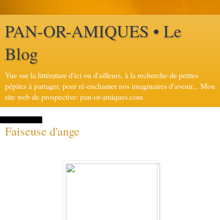
PAN-OR-AMIQUES • Le
Blog
Vue sur la littérature d'ici ou d'ailleurs, à la recherche de petites
pépites à partager, pour ré-enchanter nos imaginaires d'avenir... Mon
site web de prospective: pan-or-amiques.com
24 août 2014
Faiseuse d'ange